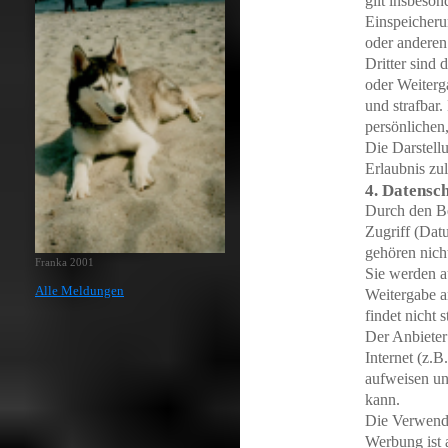
gilt insbeson
Einspeicheru
oder anderen
Dritter sind 
oder Weiterga
und strafbar
persönlichen,
Die Darstellu
Erlaubnis zul
4. Datensc
Durch den Be
Zugriff (Dat
gehören nich
Franka 2001
Sie werden a
Alle Meldungen
Weitergabe a
findet nicht st
Der Anbieter
Internet (z.
aufweisen un
kann.
Die Verwend
Werbung ist a