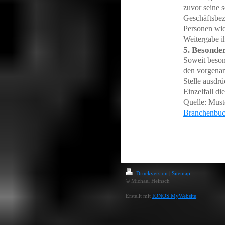
zuvor seine s
Geschäftsbez
Personen wid
Weitergabe i
5. Besonde
Soweit beson
den vorgenan
Stelle ausdrü
Einzelfall d
Quelle: Must
Branchenbuc
Druckversion
|
Sitemap
© Michael Heinsch
Erstellt mit
IONOS MyWebsite
.