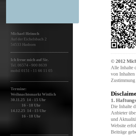
Michael Heinsch
Auf der Eichelsbach 2
54533 Hasborn
Ich freue mich auf Sie.
© 2012 Mich
Tel. 06574 - 900 8639
Alle Inhalte
mobil 0151 - 11 66 11 05
von Inhalten 
Zustimmung 
Termine:
Disclaime
Weihnachtsmarkt Wittlich
1. Haftung
30.11.25
14 - 15 Uhr
16 - 18 Uhr
Die Inhalte d
14.12.25
14 - 15 Uhr
Anbieter übe
16 - 18 Uhr
und Aktualitä
Website erfo
Beiträge geb