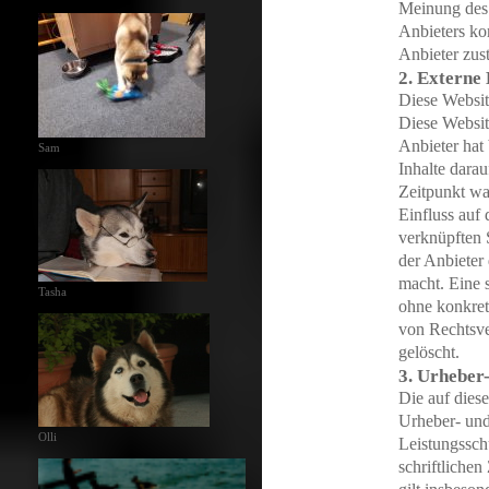
Meinung des 
Anbieters ko
Anbieter zus
2. Externe
Diese Websit
Diese Websit
Anbieter hat
Sam
Inhalte dara
Zeitpunkt war
Einfluss auf 
verknüpften 
der Anbieter
macht. Eine s
Tasha
ohne konkret
von Rechtsve
gelöscht.
3. Urheber
Die auf diese
Urheber- und
Olli
Leistungssch
schriftliche